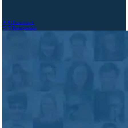
🇫🇷
Französisch
🇵🇹
Portugiesisch