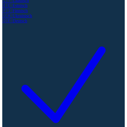
🇱🇹
Litauisch
🇪🇪
Estnisch
🇫🇮
Finnisch
🇺🇦
Ukrainisch
🇩🇪
Deutsch