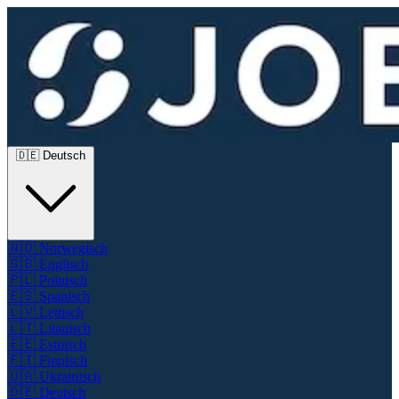
🇩🇪
Deutsch
🇳🇴
Norwegisch
🇬🇧
Englisch
🇵🇱
Polnisch
🇪🇸
Spanisch
🇱🇻
Lettisch
🇱🇹
Litauisch
🇪🇪
Estnisch
🇫🇮
Finnisch
🇺🇦
Ukrainisch
🇩🇪
Deutsch