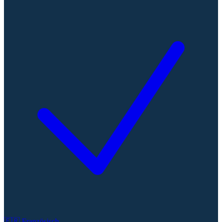
🇫🇷
Französisch