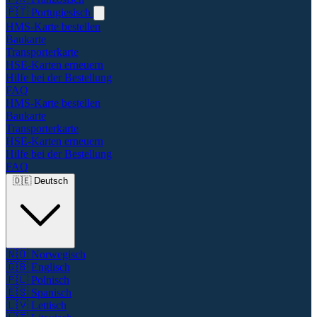
🇵🇹
Portugiesisch
HMS-Karte bestellen
Baukarte
Transporterkarte
HSE-Karten erneuern
Hilfe bei der Bestellung
FAQ
HMS-Karte bestellen
Baukarte
Transporterkarte
HSE-Karten erneuern
Hilfe bei der Bestellung
FAQ
🇩🇪
Deutsch
🇳🇴
Norwegisch
🇬🇧
Englisch
🇵🇱
Polnisch
🇪🇸
Spanisch
🇱🇻
Lettisch