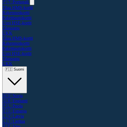
🇵🇹
Portugali
Tilaa HMS-kortti
Rakennuskortti
Pakettiautokortti
Uusi HSE-kortit
Tilausapu
UKK
Tilaa HMS-kortti
Rakennuskortti
Pakettiautokortti
Uusi HSE-kortit
Tilausapu
UKK
🇫🇮
Suomi
🇳🇴
Norja
🇬🇧
Englanti
🇵🇱
Puola
🇪🇸
Espanja
🇱🇻
Latvia
🇱🇹
Liettua
🇪🇪
Viro