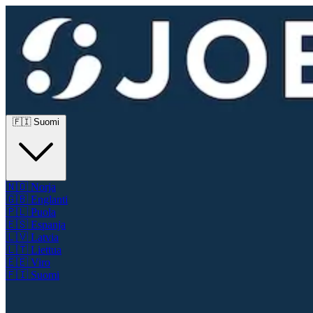
🇫🇮
Suomi
🇳🇴
Norja
🇬🇧
Englanti
🇵🇱
Puola
🇪🇸
Espanja
🇱🇻
Latvia
🇱🇹
Liettua
🇪🇪
Viro
🇫🇮
Suomi