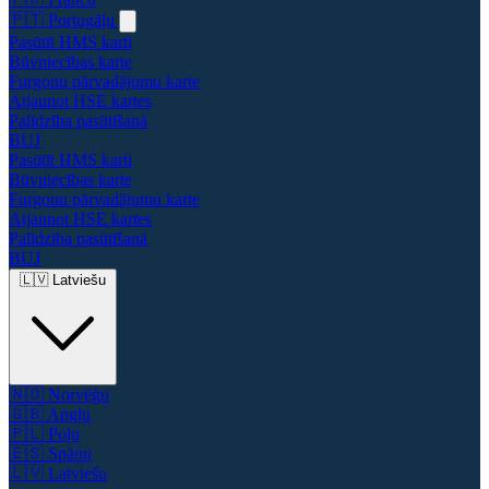
🇵🇹
Portugāļu
Pasūtīt HMS karti
Būvniecības karte
Furgonu pārvadājumu karte
Atjaunot HSE kartes
Palīdzība pasūtīšanā
BUJ
Pasūtīt HMS karti
Būvniecības karte
Furgonu pārvadājumu karte
Atjaunot HSE kartes
Palīdzība pasūtīšanā
BUJ
🇱🇻
Latviešu
🇳🇴
Norvēģu
🇬🇧
Angļu
🇵🇱
Poļu
🇪🇸
Spāņu
🇱🇻
Latviešu