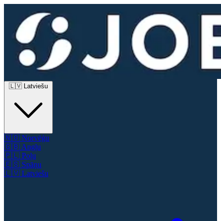
🇱🇻
Latviešu
🇳🇴
Norvēģu
🇬🇧
Angļu
🇵🇱
Poļu
🇪🇸
Spāņu
🇱🇻
Latviešu