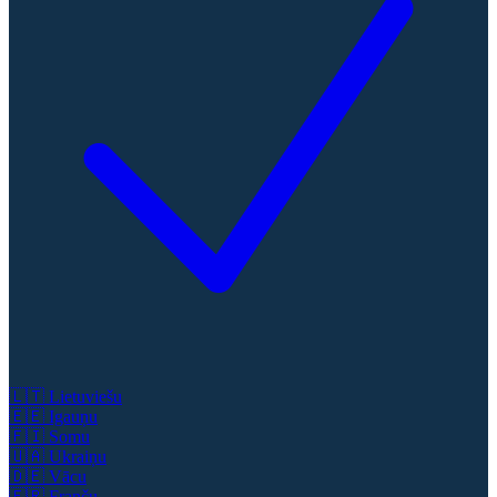
🇱🇹
Lietuviešu
🇪🇪
Igauņu
🇫🇮
Somu
🇺🇦
Ukraiņu
🇩🇪
Vācu
🇫🇷
Franču