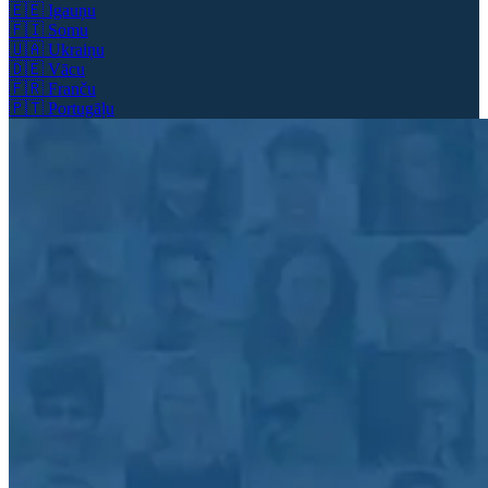
🇪🇪
Igauņu
🇫🇮
Somu
🇺🇦
Ukraiņu
🇩🇪
Vācu
🇫🇷
Franču
🇵🇹
Portugāļu